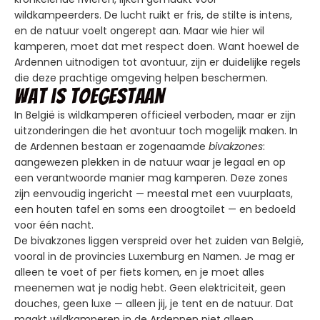
wildkampeerders. De lucht ruikt er fris, de stilte is intens,
en de natuur voelt ongerept aan. Maar wie hier wil
kamperen, moet dat met respect doen. Want hoewel de
Ardennen uitnodigen tot avontuur, zijn er duidelijke regels
die deze prachtige omgeving helpen beschermen.
Wat is toegestaan
In België is wildkamperen officieel verboden, maar er zijn
uitzonderingen die het avontuur toch mogelijk maken. In
de Ardennen bestaan er zogenaamde
bivakzones
:
aangewezen plekken in de natuur waar je legaal en op
een verantwoorde manier mag kamperen. Deze zones
zijn eenvoudig ingericht — meestal met een vuurplaats,
een houten tafel en soms een droogtoilet — en bedoeld
voor één nacht.
De bivakzones liggen verspreid over het zuiden van België,
vooral in de provincies Luxemburg en Namen. Je mag er
alleen te voet of per fiets komen, en je moet alles
meenemen wat je nodig hebt. Geen elektriciteit, geen
douches, geen luxe — alleen jij, je tent en de natuur. Dat
maakt wildkamperen in de Ardennen niet alleen