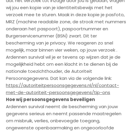
dat het verzoek tot inzage door jou is gedaan, vragen
wij jou een kopie van je identiteitsbewijs met het
verzoek mee te sturen. Maak in deze kopie je pasfoto,
MRZ (machine readable zone, de strook met nummers
onderaan het paspoort), paspoortnummer en
Burgerservicenummer (BSN) zwart. Dit ter
bescherming van je privacy. We reageren zo snel
mogelijk, maar binnen vier weken, op jouw verzoek .
Ardennen survival wil je er tevens op wijzen dat je de
mogelijkheid hebt om een klacht in te dienen bij de
nationale toezichthouder, de Autoriteit
Persoonsgegevens. Dat kan via de volgende link:
https://autoriteitpersoonsgegevens.nl/nl/contact-
met-de-autoriteit-persoonsgegevens/tip-ons
Hoe wij persoonsgegevens beveiligen
Ardennen survival neemt de bescherming van jouw
gegevens serieus en neemt passende maatregelen
om misbruik, verlies, onbevoegde toegang,
ongewenste openbaarmaking en ongeoorloofde