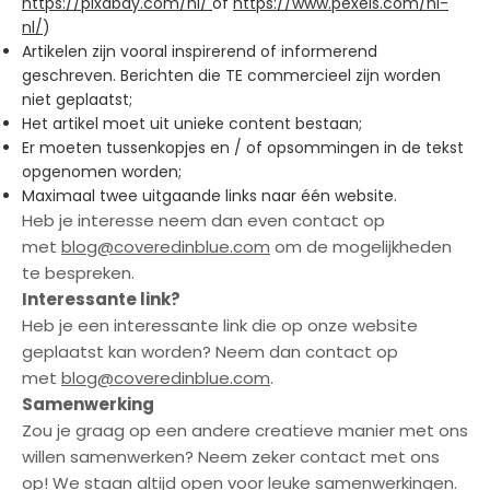
https://pixabay.com/nl/
of
https://www.pexels.com/nl-
nl/
)
Artikelen zijn vooral inspirerend of informerend
geschreven. Berichten die TE commercieel zijn worden
niet geplaatst;
Het artikel moet uit unieke content bestaan;
Er moeten tussenkopjes en / of opsommingen in de tekst
opgenomen worden;
Maximaal twee uitgaande links naar één website.
Heb je interesse neem dan even contact op
met
blog@coveredinblue.com
om de mogelijkheden
te bespreken.
Interessante link?
Heb je een interessante link die op onze website
geplaatst kan worden? Neem dan contact op
met
blog@coveredinblue.com
.
Samenwerking
Zou je graag op een andere creatieve manier met ons
willen samenwerken? Neem zeker contact met ons
op! We staan altijd open voor leuke samenwerkingen.