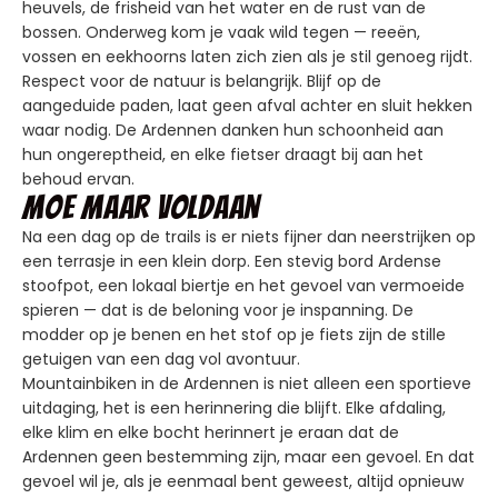
heuvels, de frisheid van het water en de rust van de
bossen. Onderweg kom je vaak wild tegen — reeën,
vossen en eekhoorns laten zich zien als je stil genoeg rijdt.
Respect voor de natuur is belangrijk. Blijf op de
aangeduide paden, laat geen afval achter en sluit hekken
waar nodig. De Ardennen danken hun schoonheid aan
hun ongereptheid, en elke fietser draagt bij aan het
behoud ervan.
Moe maar voldaan
Na een dag op de trails is er niets fijner dan neerstrijken op
een terrasje in een klein dorp. Een stevig bord Ardense
stoofpot, een lokaal biertje en het gevoel van vermoeide
spieren — dat is de beloning voor je inspanning. De
modder op je benen en het stof op je fiets zijn de stille
getuigen van een dag vol avontuur.
Mountainbiken in de Ardennen is niet alleen een sportieve
uitdaging, het is een herinnering die blijft. Elke afdaling,
elke klim en elke bocht herinnert je eraan dat de
Ardennen geen bestemming zijn, maar een gevoel. En dat
gevoel wil je, als je eenmaal bent geweest, altijd opnieuw