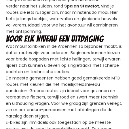
Verder naar het zuiden, rond
Spa en Stavelot
, vind je
routes die iets rustiger zijn, maar minstens zo mooi. Hier
fiets je langs beekjes, watervallen en glooiende heuvels
vol varens. Ideaal voor wie het avontuur wil combineren
met ontspanning.
Voor elk niveau een uitdaging
Wat mountainbiken in de Ardennen zo bijzonder maakt, is
dat er routes zijn voor iedereen. Beginners kunnen kiezen
voor brede bospaden met lichte hellingen, terwijl ervaren
rijders zich kunnen uitleven op singletracks met scherpe
bochten en technische secties.
De meeste gemeenten hebben goed gemarkeerde MTB-
routes met kleuren die het moeilijkheidsniveau
aanduiden. Groene routes zijn ideaal voor gezinnen en
recreatieve fietsers, terwijl rood en zwart meer techniek
en uithouding vragen. Voor wie graag zijn grenzen verlegt,
zijn er ook enduro-parcoursen met afdalingen die de
hartslag doen stijgen.
E-bikes zijn inmiddels ook toegestaan op de meeste
routes, wat de sport toegankelijker maakt. Zo kunnen