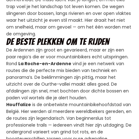
trap voel je het landschap tot leven komen. De wegen
slingeren door bossen, langs rivieren en over open vlaktes
waar het uitzicht je even stil maakt. Hier draait het niet
om snelheid, maar om gevoel — om het één worden met
de omgeving.
De beste plekken om te rijden
De Ardennen zijn groot en gevarieerd, maar er zijn een
paar regio’s die er voor mountainbikers echt uitspringen.
Rond
La Roche-en-Ardenne
vind je een netwerk van
routes die de perfecte mix bieden van techniek en
panorama’s. De beklimmingen zijn pittig, maar het
uitzicht over de Ourthe-vallei maakt alles goed. De
afdalingen zijn snel, met bochten door dichte bossen en
paden vol wortels die je alert houden.
Houffalize
is de onbetwiste mountainbikehoofdstad van
België. Hier werden al meerdere wereldbekers gereden, en
de routes zijn legendarisch. Van beginnerslus tot
professionele trails — iedereen vindt hier zijn uitdaging. De
ondergrond varieert van grind tot rots, en de
hoogteverschillen zorgen voor pure adrenaline.