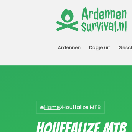
Ardennen
Dagje uit
Gesch
Home
Houffalize MTB
Houffalize MTB