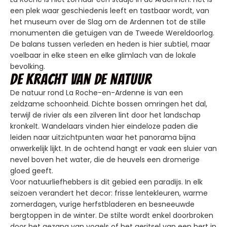
een plek waar geschiedenis leeft en tastbaar wordt, van
het museum over de Slag om de Ardennen tot de stille
monumenten die getuigen van de Tweede Wereldoorlog.
De balans tussen verleden en heden is hier subtiel, maar
voelbaar in elke steen en elke glimlach van de lokale
bevolking.
De kracht van de natuur
De natuur rond La Roche-en-Ardenne is van een
zeldzame schoonheid. Dichte bossen omringen het dal,
terwijl de rivier als een zilveren lint door het landschap
kronkelt. Wandelaars vinden hier eindeloze paden die
leiden naar uitzichtpunten waar het panorama bijna
onwerkelijk lijkt. In de ochtend hangt er vaak een sluier van
nevel boven het water, die de heuvels een dromerige
gloed geeft.
Voor natuurliefhebbers is dit gebied een paradijs. In elk
seizoen verandert het decor: frisse lentekleuren, warme
zomerdagen, vurige herfstbladeren en besneeuwde
bergtoppen in de winter. De stilte wordt enkel doorbroken
door het gezang van vogels of het geritsel van een hert in