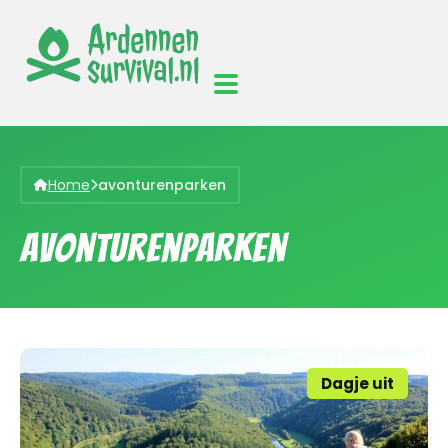
Home
avonturenparken
avonturenparken
Dagje uit